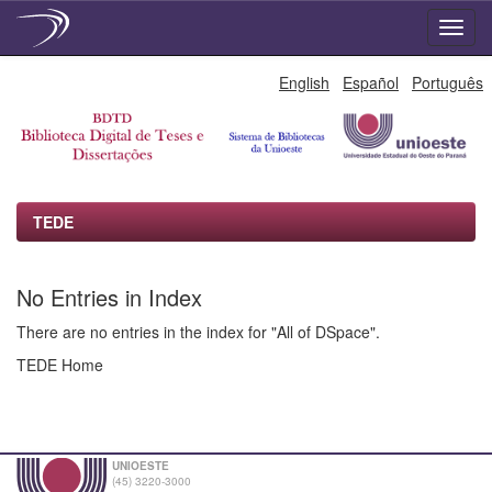
Skip
English
Español
Português
navigation
TEDE
No Entries in Index
There are no entries in the index for "All of DSpace".
TEDE Home
UNIOESTE
(45) 3220-3000