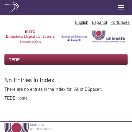
Skip
English
Español
Português
navigation
TEDE
No Entries in Index
There are no entries in the index for "All of DSpace".
TEDE Home
UNIOESTE
(45) 3220-3000