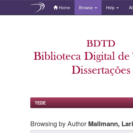
Home
Browse
Help
Ab
Skip
navigation
TEDE
Browsing by Author
Mallmann, Lar