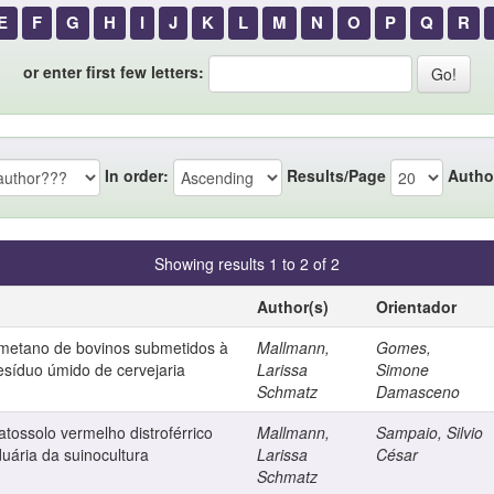
E
F
G
H
I
J
K
L
M
N
O
P
Q
R
or enter first few letters:
In order:
Results/Page
Autho
Showing results 1 to 2 of 2
Author(s)
Orientador
 metano de bovinos submetidos à
Mallmann,
Gomes,
síduo úmido de cervejaria
Larissa
Simone
Schmatz
Damasceno
atossolo vermelho distroférrico
Mallmann,
Sampaio, Silvio
duária da suinocultura
Larissa
César
Schmatz