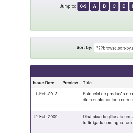
0-9
A
B
C
D
Jump to:
Sort by:
Issue Date
Preview
Title
1-Feb-2013
Potencial de produção de
dieta suplementada com re
12-Feb-2009
Dinâmica do glifosato em l
fertirrigado com água resi