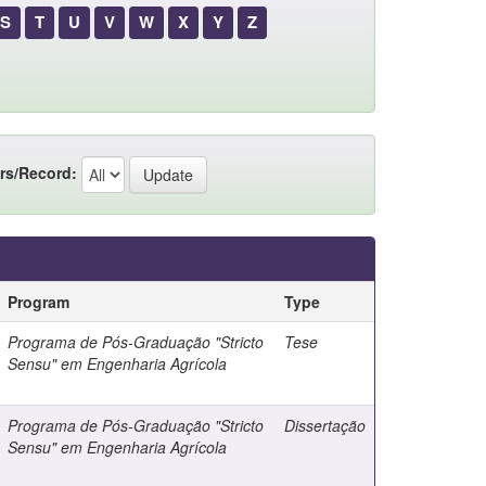
S
T
U
V
W
X
Y
Z
rs/Record:
Program
Type
Programa de Pós-Graduação "Stricto
Tese
Sensu" em Engenharia Agrícola
Programa de Pós-Graduação "Stricto
Dissertação
Sensu" em Engenharia Agrícola