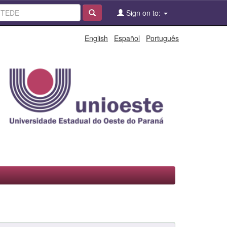
Sign on to:
English
Español
Português