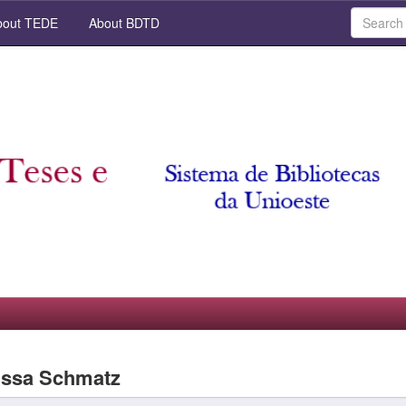
out TEDE
About BDTD
issa Schmatz