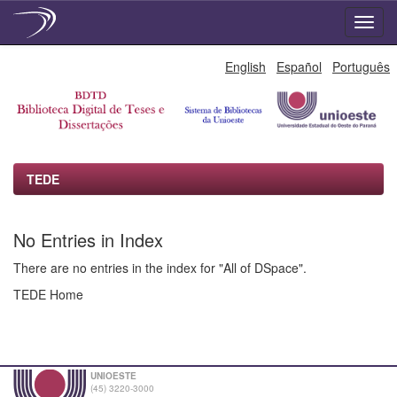
Skip
English
Español
Português
navigation
TEDE
No Entries in Index
There are no entries in the index for "All of DSpace".
TEDE Home
UNIOESTE
(45) 3220-3000