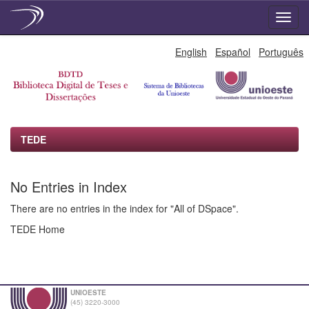
Skip
English
Español
Português
navigation
TEDE
No Entries in Index
There are no entries in the index for "All of DSpace".
TEDE Home
UNIOESTE
(45) 3220-3000