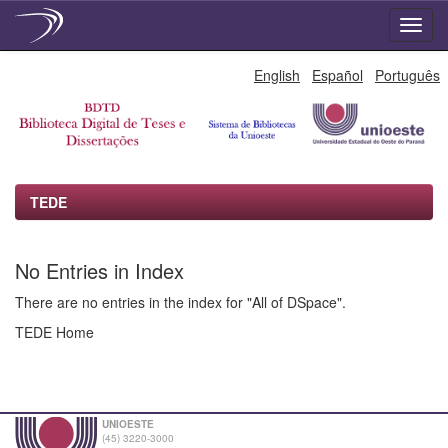
Skip
English
Español
Português
navigation
TEDE
No Entries in Index
There are no entries in the index for "All of DSpace".
TEDE Home
UNIOESTE
(45) 3220-3000