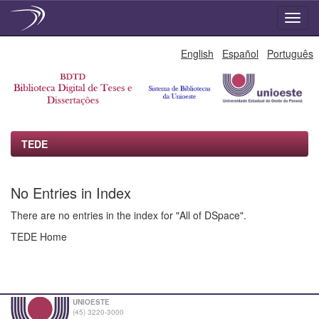
Skip
English
Español
Português
navigation
TEDE
No Entries in Index
There are no entries in the index for "All of DSpace".
TEDE Home
UNIOESTE
(45) 3220-3000