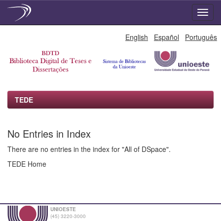
Skip
English
Español
Português
navigation
TEDE
No Entries in Index
There are no entries in the index for "All of DSpace".
TEDE Home
UNIOESTE
(45) 3220-3000