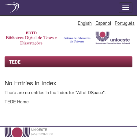
Skip
English
Español
Português
navigation
TEDE
No Entries in Index
There are no entries in the index for "All of DSpace".
TEDE Home
UNIOESTE
(45) 3220-3000