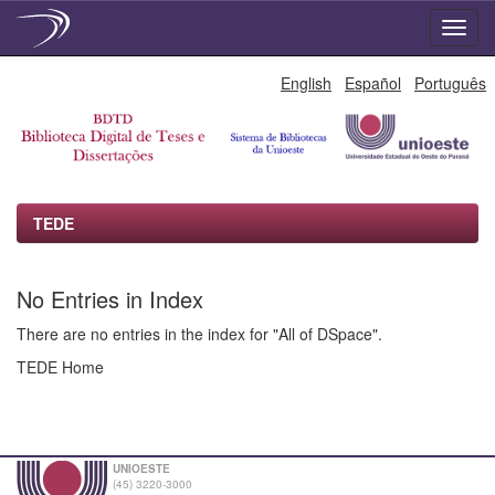
Skip
English
Español
Português
navigation
TEDE
No Entries in Index
There are no entries in the index for "All of DSpace".
TEDE Home
UNIOESTE
(45) 3220-3000