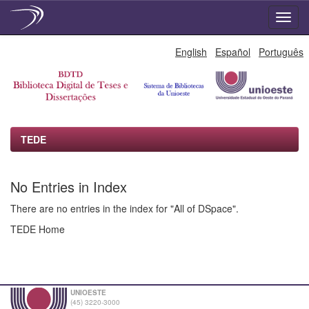
Skip
English
Español
Português
navigation
TEDE
No Entries in Index
There are no entries in the index for "All of DSpace".
TEDE Home
UNIOESTE
(45) 3220-3000