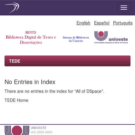
Skip
English
Español
Português
navigation
TEDE
No Entries in Index
There are no entries in the index for "All of DSpace".
TEDE Home
UNIOESTE
(45) 3220-3000