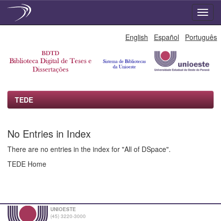
Skip
English
Español
Português
navigation
TEDE
No Entries in Index
There are no entries in the index for "All of DSpace".
TEDE Home
UNIOESTE
(45) 3220-3000