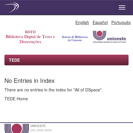
Skip
English
Español
Português
navigation
TEDE
No Entries in Index
There are no entries in the index for "All of DSpace".
TEDE Home
UNIOESTE
(45) 3220-3000