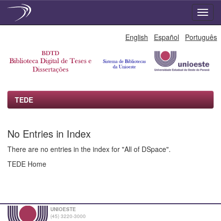
Skip
English
Español
Português
navigation
TEDE
No Entries in Index
There are no entries in the index for "All of DSpace".
TEDE Home
UNIOESTE
(45) 3220-3000