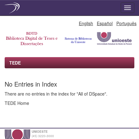
Skip
English
Español
Português
navigation
TEDE
No Entries in Index
There are no entries in the index for "All of DSpace".
TEDE Home
UNIOESTE
(45) 3220-3000