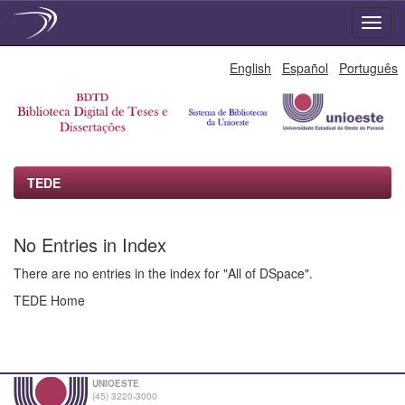
Skip
English
Español
Português
navigation
TEDE
No Entries in Index
There are no entries in the index for "All of DSpace".
TEDE Home
UNIOESTE
(45) 3220-3000