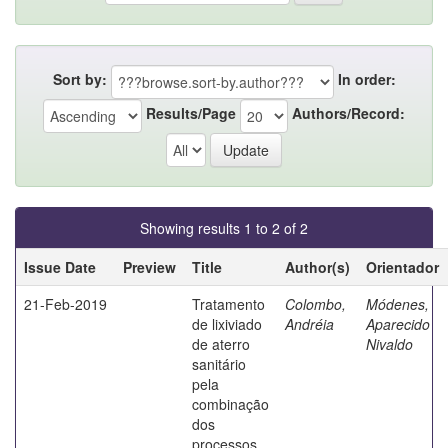
Sort by:
In order:
Results/Page
Authors/Record:
Showing results 1 to 2 of 2
Issue Date
Preview
Title
Author(s)
Orientador
21-Feb-2019
Tratamento
Colombo,
Módenes,
de lixiviado
Andréia
Aparecido
de aterro
Nivaldo
sanitário
pela
combinação
dos
processos