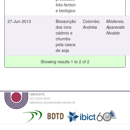
foto-fenton
e biológico
27-Jun-2013
Biossorção
Colombo,
Módenes,
dos íons
Andréia
Aparecido
cádmio e
Nivaldo
chumbo
pela casca
de soja
Showing results 1 to 2 of 2
UNIOESTE
(45) 3220-3000
biblioteca.repositorio@unioeste.br