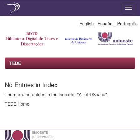
Skip
English
Español
Português
navigation
TEDE
No Entries in Index
There are no entries in the index for "All of DSpace".
TEDE Home
UNIOESTE
(45) 3220-3000