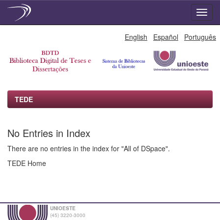
Skip
English
Español
Português
navigation
TEDE
No Entries in Index
There are no entries in the index for "All of DSpace".
TEDE Home
UNIOESTE
(45) 3220-3000