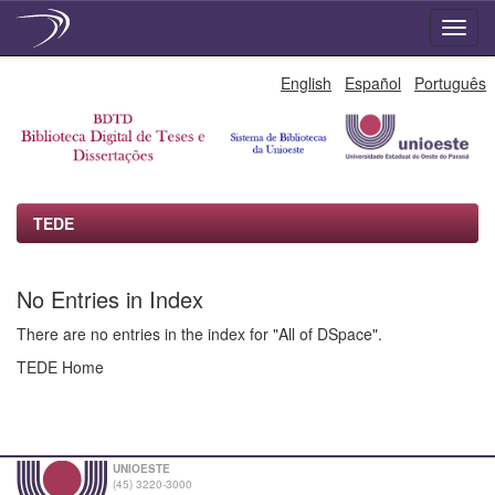
Skip
English
Español
Português
navigation
TEDE
No Entries in Index
There are no entries in the index for "All of DSpace".
TEDE Home
UNIOESTE
(45) 3220-3000