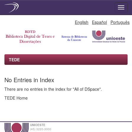
Skip
English
Español
Português
navigation
TEDE
No Entries in Index
There are no entries in the index for "All of DSpace".
TEDE Home
UNIOESTE
(45) 3220-3000