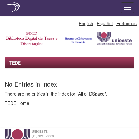
Skip
English
Español
Português
navigation
TEDE
No Entries in Index
There are no entries in the index for "All of DSpace".
TEDE Home
UNIOESTE
(45) 3220-3000