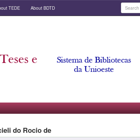
out TEDE
About BDTD
ieli do Rocio de