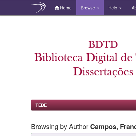
Home
Browse
Help
Ab
Skip
navigation
TEDE
Browsing by Author
Campos, Franc