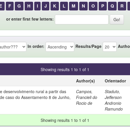
E
F
G
H
I
J
K
L
M
N
O
P
Q
R
or enter first few letters:
In order:
Results/Page
Autho
Showing results 1 to 1 of 1
Author(s)
Orientador
e desenvolvimento rural a partir das
Campos,
Staduto,
 de caso do Assentamento 8 de Junho,
Francieli do
Jefferson
Rocio de
Andronio
Ramundo
Showing results 1 to 1 of 1