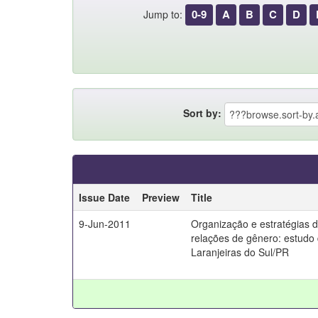
0-9
A
B
C
D
Jump to:
Sort by:
Issue Date
Preview
Title
9-Jun-2011
Organização e estratégias d
relações de gênero: estudo
Laranjeiras do Sul/PR