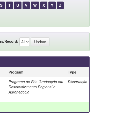
S
T
U
V
W
X
Y
Z
rs/Record:
Program
Type
Programa de Pós-Graduação em
Dissertação
Desenvolvimento Regional e
Agronegócio