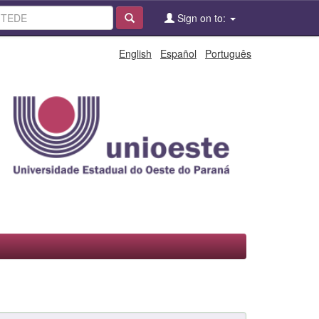
Sign on to:
English
Español
Português