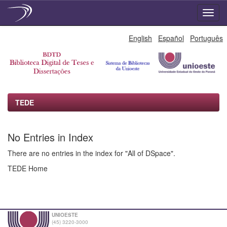
Skip
English
Español
Português
navigation
TEDE
No Entries in Index
There are no entries in the index for "All of DSpace".
TEDE Home
UNIOESTE
(45) 3220-3000