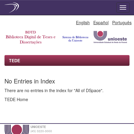
Skip
English
Español
Português
navigation
TEDE
No Entries in Index
There are no entries in the index for "All of DSpace".
TEDE Home
UNIOESTE
(45) 3220-3000