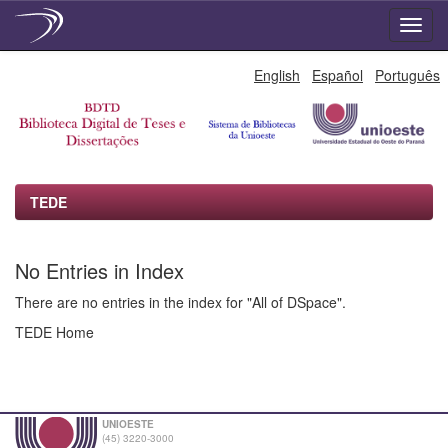
Skip
English
Español
Português
navigation
TEDE
No Entries in Index
There are no entries in the index for "All of DSpace".
TEDE Home
UNIOESTE
(45) 3220-3000