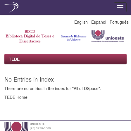
Skip
English
Español
Português
navigation
TEDE
No Entries in Index
There are no entries in the index for "All of DSpace".
TEDE Home
UNIOESTE
(45) 3220-3000