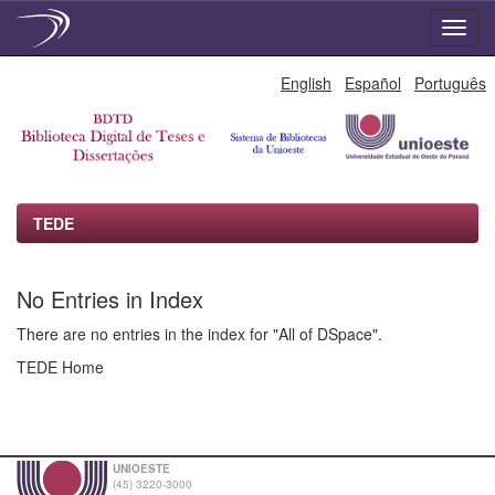
Skip
English
Español
Português
navigation
TEDE
No Entries in Index
There are no entries in the index for "All of DSpace".
TEDE Home
UNIOESTE
(45) 3220-3000