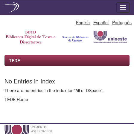
Skip
English
Español
Português
navigation
TEDE
No Entries in Index
There are no entries in the index for "All of DSpace".
TEDE Home
UNIOESTE
(45) 3220-3000