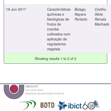
19-Jun-2017
Características
Boiago,
Coelho,
químicas e
Nayara
Silvia
fisiológicas de
Parisoto
Renata
frutos de
Machado
crambe
cultivados com
aplicação de
reguladores
vegetais
Showing results 1 to 2 of 2
UNIOESTE
(45) 3220-3000
biblioteca.repositorio@unioeste.br