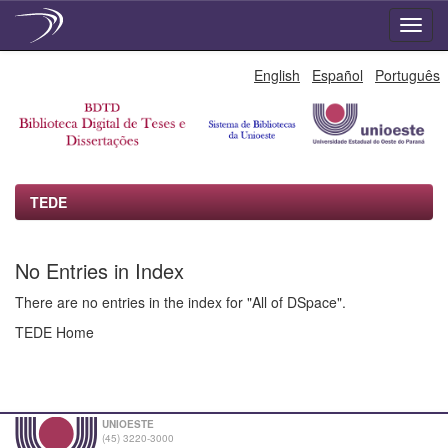
Skip
English
Español
Português
navigation
TEDE
No Entries in Index
There are no entries in the index for "All of DSpace".
TEDE Home
UNIOESTE
(45) 3220-3000