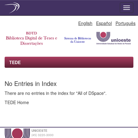
Skip
English
Español
Português
navigation
TEDE
No Entries in Index
There are no entries in the index for "All of DSpace".
TEDE Home
UNIOESTE
(45) 3220-3000