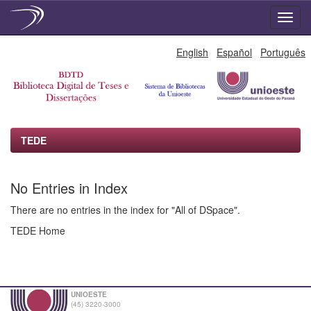
Skip
English
Español
Português
navigation
TEDE
No Entries in Index
There are no entries in the index for "All of DSpace".
TEDE Home
UNIOESTE
(45) 3220-3000