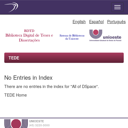
Skip
English
Español
Português
navigation
TEDE
No Entries in Index
There are no entries in the index for "All of DSpace".
TEDE Home
UNIOESTE
(45) 3220-3000