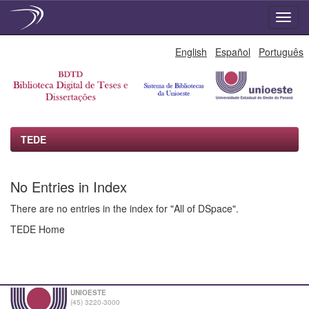
Skip
English
Español
Português
navigation
TEDE
No Entries in Index
There are no entries in the index for "All of DSpace".
TEDE Home
UNIOESTE
(45) 3220-3000