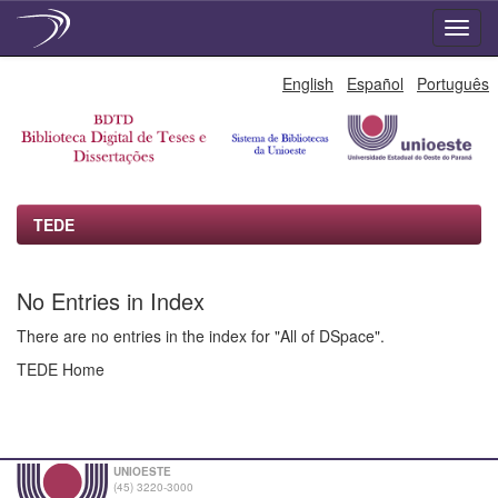
Skip
English
Español
Português
navigation
TEDE
No Entries in Index
There are no entries in the index for "All of DSpace".
TEDE Home
UNIOESTE
(45) 3220-3000