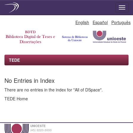
Skip
English
Español
Português
navigation
TEDE
No Entries in Index
There are no entries in the index for "All of DSpace".
TEDE Home
UNIOESTE
(45) 3220-3000