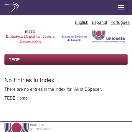
Skip
English
Español
Português
navigation
TEDE
No Entries in Index
There are no entries in the index for "All of DSpace".
TEDE Home
UNIOESTE
(45) 3220-3000