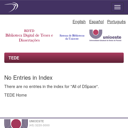
Skip
English
Español
Português
navigation
TEDE
No Entries in Index
There are no entries in the index for "All of DSpace".
TEDE Home
UNIOESTE
(45) 3220-3000