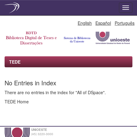
Skip
English
Español
Português
navigation
TEDE
No Entries in Index
There are no entries in the index for "All of DSpace".
TEDE Home
UNIOESTE
(45) 3220-3000