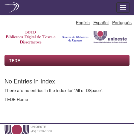
Skip
English
Español
Português
navigation
TEDE
No Entries in Index
There are no entries in the index for "All of DSpace".
TEDE Home
UNIOESTE
(45) 3220-3000