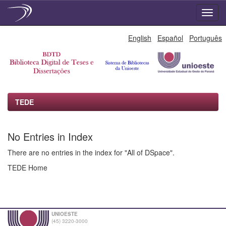
Skip
English
Español
Português
navigation
TEDE
No Entries in Index
There are no entries in the index for "All of DSpace".
TEDE Home
UNIOESTE
(45) 3220-3000