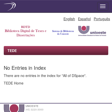
Skip
English
Español
Português
navigation
TEDE
No Entries in Index
There are no entries in the index for "All of DSpace".
TEDE Home
UNIOESTE
(45) 3220-3000