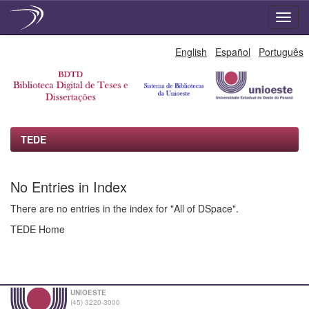
Skip
English
Español
Português
navigation
TEDE
No Entries in Index
There are no entries in the index for "All of DSpace".
TEDE Home
UNIOESTE
(45) 3220-3000