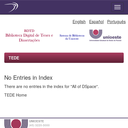
Skip
English
Español
Português
navigation
TEDE
No Entries in Index
There are no entries in the index for "All of DSpace".
TEDE Home
UNIOESTE
(45) 3220-3000