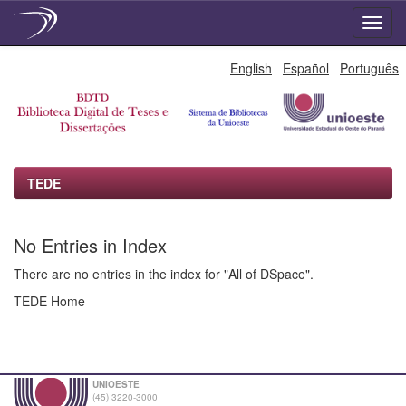
Skip
English
Español
Português
navigation
TEDE
No Entries in Index
There are no entries in the index for "All of DSpace".
TEDE Home
UNIOESTE
(45) 3220-3000