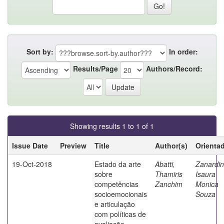
Sort by:
In order:
Results/Page
Authors/Record:
Showing results 1 to 1 of 1
Issue Date
Preview
Title
Author(s)
Orienta
19-Oct-2018
Estado da arte
Abatti,
Zanardin
sobre
Thamiris
Isaura
competências
Zanchim
Monica
socioemocionais
Souza
e articulação
com políticas de
avaliação