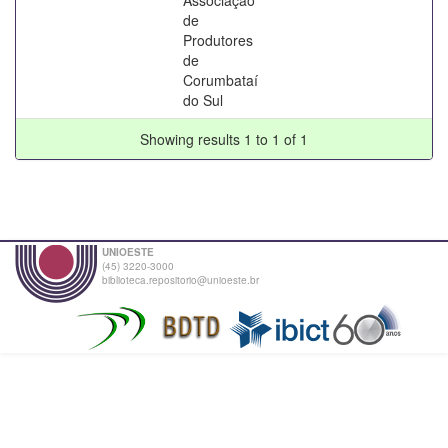
de
Produtores
de
Corumbataí
do Sul
Showing results 1 to 1 of 1
UNIOESTE
(45) 3220-3000
biblioteca.repositorio@unioeste.br