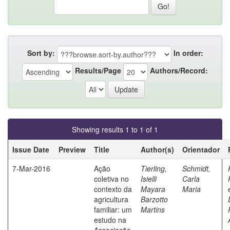
Sort by:
In order:
Results/Page
Authors/Record:
Showing results 1 to 1 of 1
Issue Date
Preview
Title
Author(s)
Orientador
7-Mar-2016
Ação
Tierling,
Schmidt,
coletiva no
Isielli
Carla
contexto da
Mayara
Maria
agricultura
Barzotto
familiar: um
Martins
estudo na
Associação