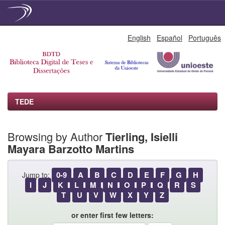
Skip
English
Español
Português
navigation
TEDE
Browsing by Author
Tierling, Isielli
Mayara Barzotto Martins
0-9
A
B
C
D
E
F
G
H
Jump to:
I
J
K
L
M
N
O
P
Q
R
S
T
U
V
W
X
Y
Z
or enter first few letters: