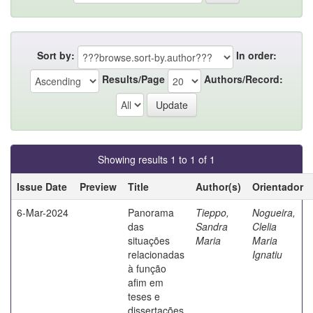
Sort by:
In order:
Results/Page
Authors/Record:
Showing results 1 to 1 of 1
Issue Date
Preview
Title
Author(s)
Orientador
6-Mar-2024
Panorama
Tieppo,
Nogueira,
das
Sandra
Clelia
situações
Maria
Maria
relacionadas
Ignatiu
à função
afim em
teses e
dissertações